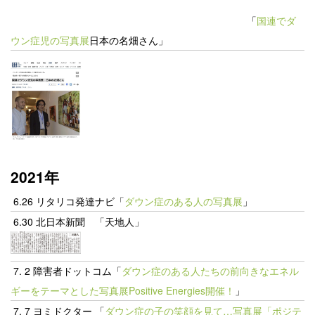
「
国連でダ
ウン症児の写真展
日本の名畑さん」
2021年
6.26 リタリコ発達ナビ「
ダウン症のある人の写真展
」
6.30 北日本新聞 「天地人」
7. 2 障害者ドットコム「
ダウン症のある人たちの前向きなエネル
ギーをテーマとした写真展Positive Energies開催！
」
7. 7
ヨミドクター
「
ダウン症の子の笑顔を見て…写真展「ポジテ