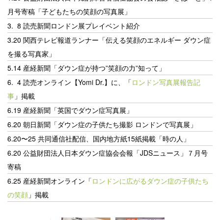
月号寄稿「子どもたちの笑顔の写真展」
3. 8 読売新聞ロンドン展プレイベント紹介
3.20 関西テレビ報道ランナー「伝える笑顔のエネルギー ダウン症
を撮る写真家」
5.14 産経新聞「ダウン症が持つ”笑顔の力”知って」
6. 4 読売オンライン
【Yomi Dr.】に、「
ロンドン写真展報告記
事
」掲載
6.19 産経新聞「
英国でダウン症写真展
」
6.20 朝日新聞「ダウン症の子供たち撮影 ロンドンで写真展」
6.20〜25 共同通信社配信、国内地方紙15紙掲載「時の人」
6.20 公益財団法人日本ダウン症協会会報「JDSニュース」７月号
寄稿
6.25 産経新聞オンライン「
ロンドンに広がるダウン症の子供たち
の笑顔
」掲載