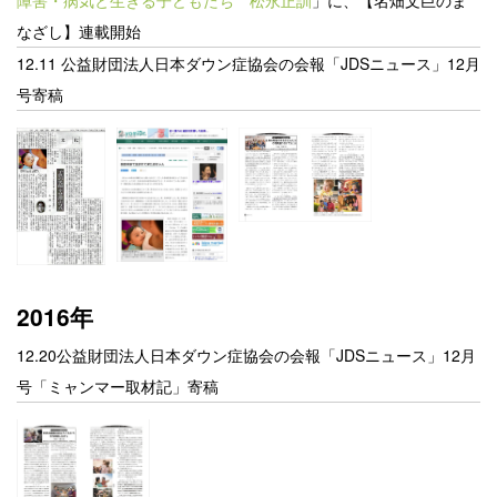
障害・病気と生きる子どもたち 松永正訓
」に、【名畑文巨のま
なざし】連載開始
12.11
公益財団法人日本ダウン症協会の会報「JDSニュース」12月
号寄稿
2016年
12.20
公益財団法人日本ダウン症協会の会報「JDSニュース」12月
号「ミャンマー取材記」寄稿